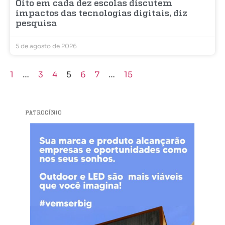
Oito em cada dez escolas discutem
impactos das tecnologias digitais, diz
pesquisa
5 de agosto de 2026
1
…
3
4
5
6
7
…
15
PATROCÍNIO