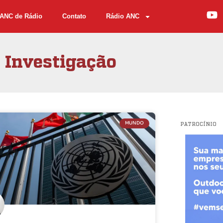
ANC de Rádio
Contato
Rádio ANC
Investigação
MUNDO
PATROCÍNIO