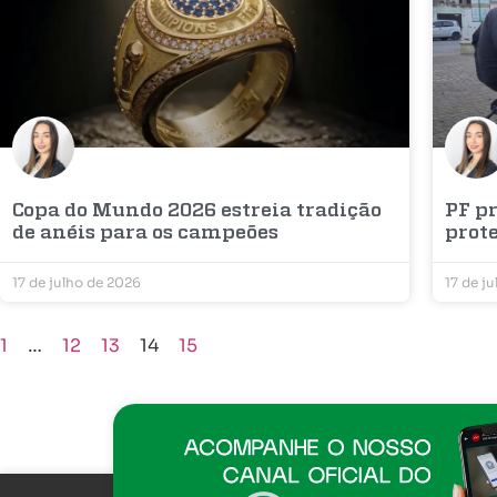
Copa do Mundo 2026 estreia tradição
PF p
de anéis para os campeões
prot
17 de julho de 2026
17 de j
1
…
12
13
14
15