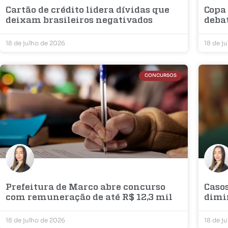
Cartão de crédito lidera dívidas que
Copa
deixam brasileiros negativados
deba
18 de julho de 2026
18 de j
CONCURSOS
Prefeitura de Marco abre concurso
Casos
com remuneração de até R$ 12,3 mil
dimi
18 de julho de 2026
18 de j