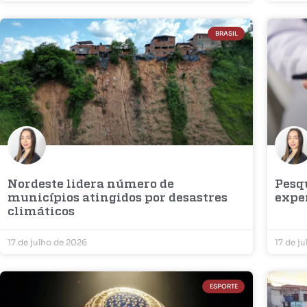
BRASIL
Nordeste lidera número de
Pesq
municípios atingidos por desastres
expe
climáticos
17 de julho de 2026
17 de j
ESPORTE