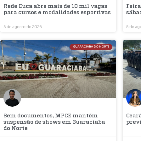
Rede Cuca abre mais de 10 mil vagas
Feira
para cursos e modalidades esportivas
sába
5 de agosto de 2026
5 de ag
GUARACIABA DO NORTE
Sem documentos, MPCE mantém
Cear
suspensão de shows em Guaraciaba
prev
do Norte