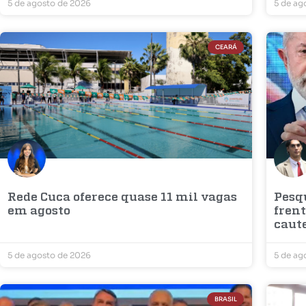
5 de agosto de 2026
5 de ag
CEARÁ
Rede Cuca oferece quase 11 mil vagas
Pesq
em agosto
fren
caute
5 de agosto de 2026
5 de ag
BRASIL