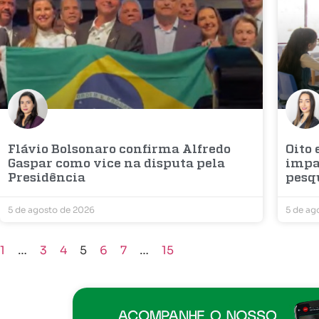
Flávio Bolsonaro confirma Alfredo
Oito
Gaspar como vice na disputa pela
impac
Presidência
pesq
5 de agosto de 2026
5 de ag
1
…
3
4
5
6
7
…
15