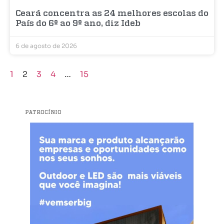
Ceará concentra as 24 melhores escolas do
País do 6º ao 9º ano, diz Ideb
6 de agosto de 2026
1
2
3
4
…
15
PATROCÍNIO