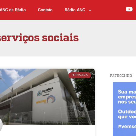
ANC de Rádio
Contato
Rádio ANC
serviços sociais
FORTALEZA
PATROCÍNIO