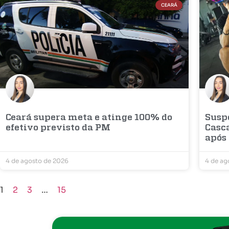
CEARÁ
Ceará supera meta e atinge 100% do
Susp
efetivo previsto da PM
Casca
após
4 de agosto de 2026
4 de ag
1
2
3
…
15