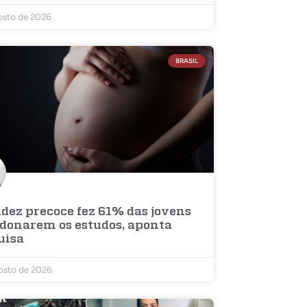
osto de 2026
BRASIL
idez precoce fez 61% das jovens
donarem os estudos, aponta
uisa
osto de 2026