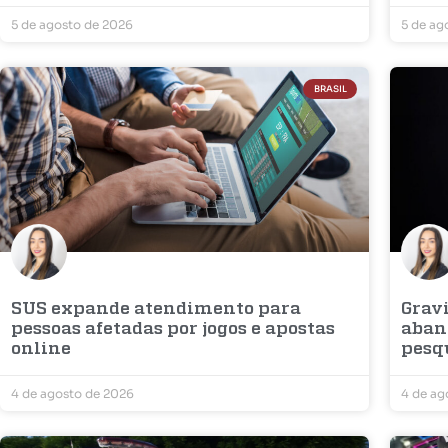
5 de agosto de 2026
5 de ag
BRASIL
SUS expande atendimento para
Grav
pessoas afetadas por jogos e apostas
aban
online
pesq
4 de agosto de 2026
4 de ag