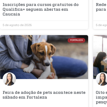
Inscrições para cursos gratuitos do
Rede
Qualifica+ seguem abertas em
para
Caucaia
5 de agosto de 2026
5 de ag
FORTALEZA
Feira de adoção de pets acontece neste
Oito
sábado em Fortaleza
impac
pesq