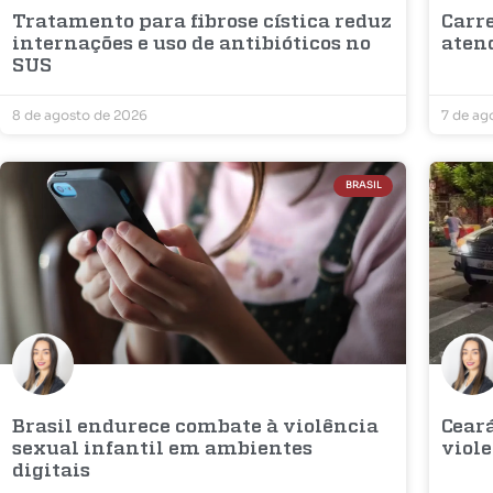
Tratamento para fibrose cística reduz
Carr
internações e uso de antibióticos no
aten
SUS
8 de agosto de 2026
7 de ag
BRASIL
Brasil endurece combate à violência
Cear
sexual infantil em ambientes
viole
digitais