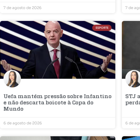
7 de agosto de 2026
7 de ag
ESPORTE
Uefa mantém pressão sobre Infantino
STJ a
e não descarta boicote à Copa do
perd
Mundo
6 de agosto de 2026
6 de ag