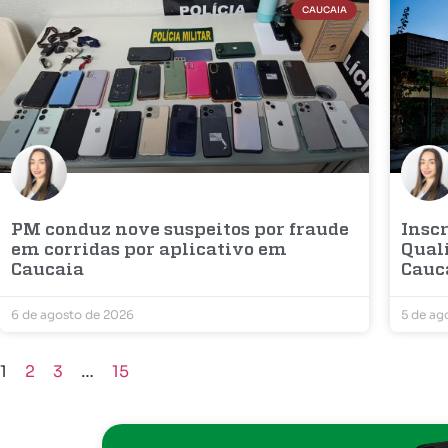
CAUCAIA
PM conduz nove suspeitos por fraude
Inscr
em corridas por aplicativo em
Qual
Caucaia
Cauc
6 de agosto de 2026
5 de ag
1
2
3
…
15