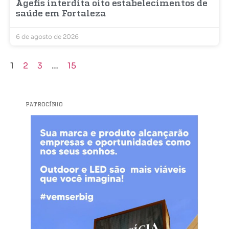
Agefis interdita oito estabelecimentos de
saúde em Fortaleza
6 de agosto de 2026
1
2
3
…
15
PATROCÍNIO