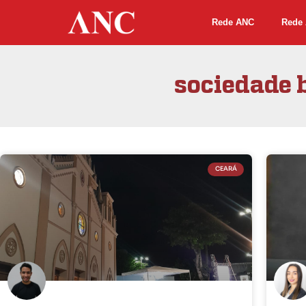
Rede ANC
Rede 
sociedade b
CEARÁ