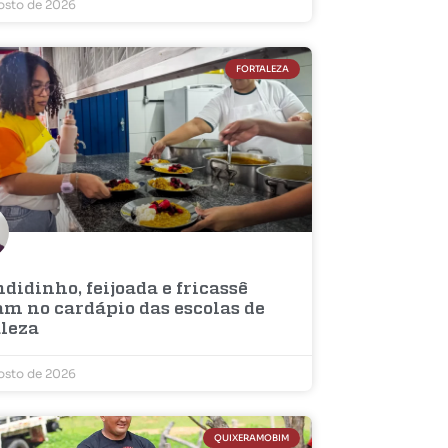
osto de 2026
FORTALEZA
didinho, feijoada e fricassê
am no cardápio das escolas de
aleza
osto de 2026
QUIXERAMOBIM