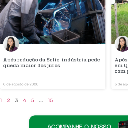
Após redução da Selic, indústria pede
Após
queda maior dos juros
em Q
com 
6 de agosto de 2026
6 de ag
1
2
3
4
5
…
15