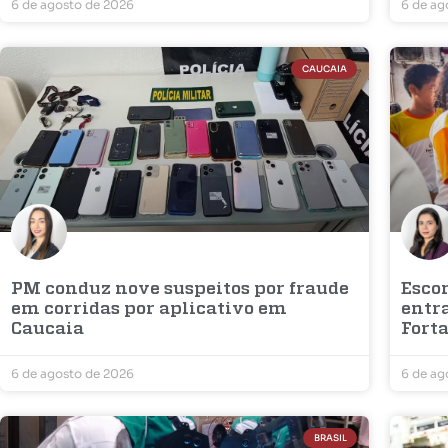
6 de agosto de 2026
6 de ag
CAUCAIA
PM conduz nove suspeitos por fraude
Escon
em corridas por aplicativo em
entr
Caucaia
Fort
6 de agosto de 2026
6 de ag
BRASIL