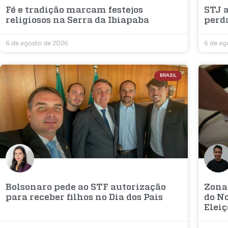
Fé e tradição marcam festejos
STJ a
religiosos na Serra da Ibiapaba
perd
6 de agosto de 2026
6 de ag
BRASIL
Bolsonaro pede ao STF autorização
Zona
para receber filhos no Dia dos Pais
do No
Elei