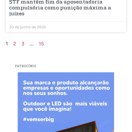
STF mantém fim da aposentadoria
compulsória como punição máxima a
juízes
30 de junho de 2026
1
2
3
…
15
PATROCÍNIO