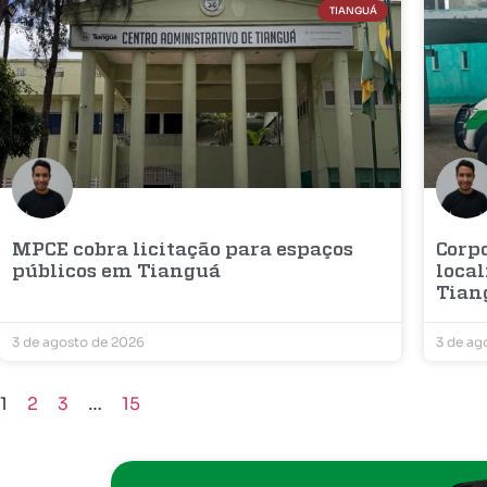
TIANGUÁ
MPCE cobra licitação para espaços
Corp
públicos em Tianguá
loca
Tian
3 de agosto de 2026
3 de ag
1
2
3
…
15