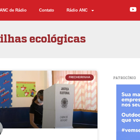
ANC de Rádio
Contato
Rádio ANC
rilhas ecológicas
FRECHEIRINHA
PATROCÍNIO