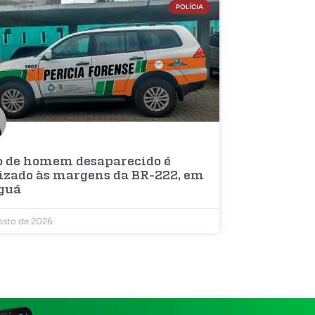
POLÍCIA
o de homem desaparecido é
lizado às margens da BR-222, em
guá
osto de 2026