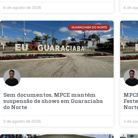
6 de agosto de 2026
6 de ag
GUARACIABA DO NORTE
Sem documentos, MPCE mantém
MPCE
suspensão de shows em Guaraciaba
Fest
do Norte
Nort
5 de agosto de 2026
4 de ag