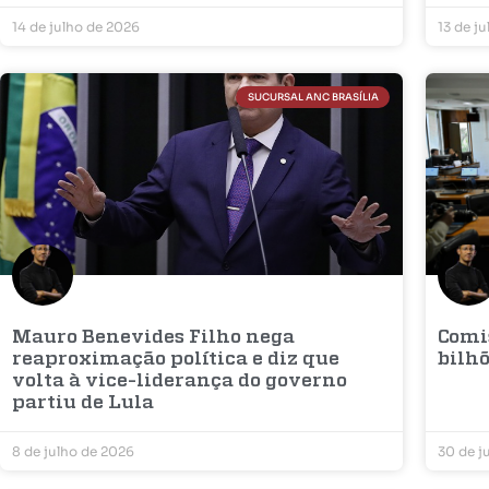
14 de julho de 2026
13 de j
SUCURSAL ANC BRASÍLIA
Mauro Benevides Filho nega
Comi
reaproximação política e diz que
bilh
volta à vice-liderança do governo
partiu de Lula
8 de julho de 2026
30 de j