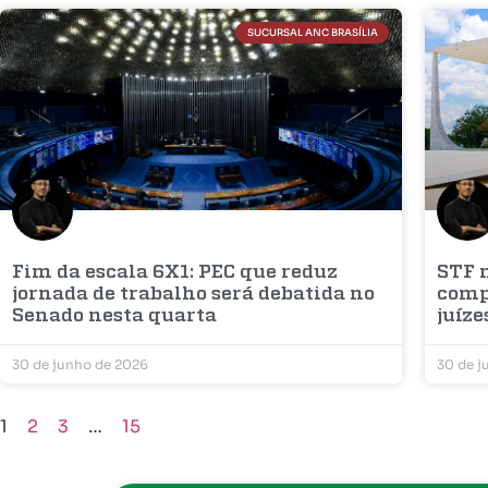
SUCURSAL ANC BRASÍLIA
Fim da escala 6X1: PEC que reduz
STF 
jornada de trabalho será debatida no
comp
Senado nesta quarta
juíze
30 de junho de 2026
30 de j
1
2
3
…
15