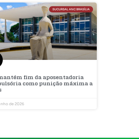
SUCURSAL ANC BRASÍLIA
mantém fim da aposentadoria
ulsória como punição máxima a
s
unho de 2026