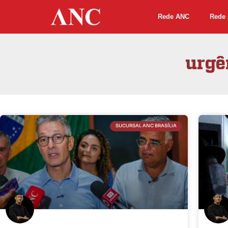
Rede ANC
Rede 
urgê
SUCURSAL ANC BRASÍLIA