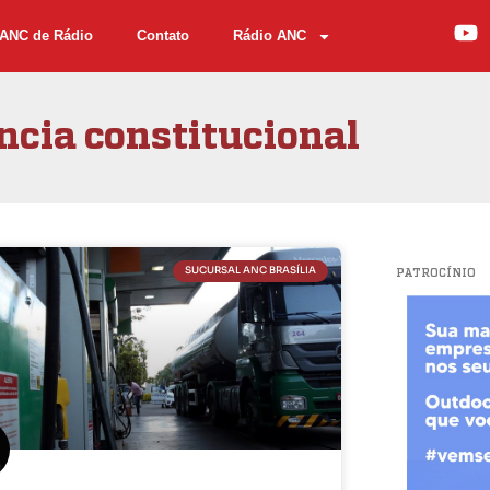
ANC de Rádio
Contato
Rádio ANC
ncia constitucional
SUCURSAL ANC BRASÍLIA
PATROCÍNIO