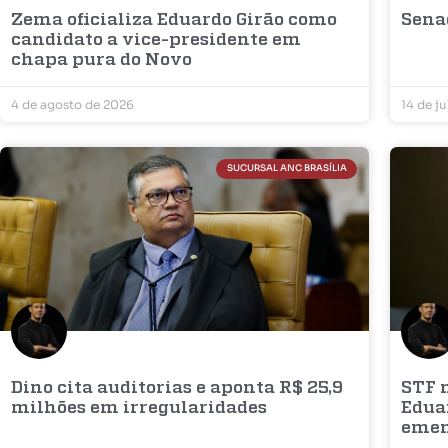
Zema oficializa Eduardo Girão como
Sena
candidato a vice-presidente em
chapa pura do Novo
4 de agosto de 2026
14 de j
SUCURSAL ANC BRASÍLIA
Dino cita auditorias e aponta R$ 25,9
STF 
milhões em irregularidades
Edua
eme