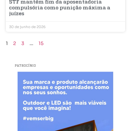
STF mantém fim da aposentadoria
compulsória como punição máxima a
juízes
30 de junho de 2026
1
2
3
…
15
PATROCÍNIO