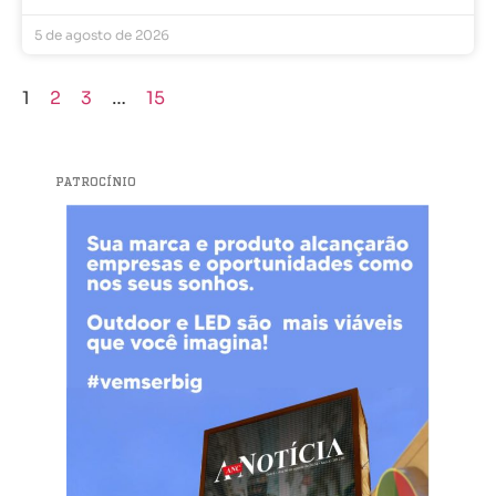
5 de agosto de 2026
1
2
3
…
15
PATROCÍNIO