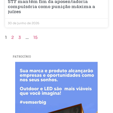
STF mantém fim da aposentadoria
compulsória como punição máxima a
juízes
30 de junho de 2026
1
2
3
…
15
PATROCÍNIO