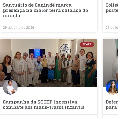
Santuário de Canindé marca
Coli
presença na maior feira católica do
post
mundo
29 de julho de 2026
29 de j
CEARÁ
Campanha da SOCEP incentiva
Defen
combate aos maus-tratos infantis
para