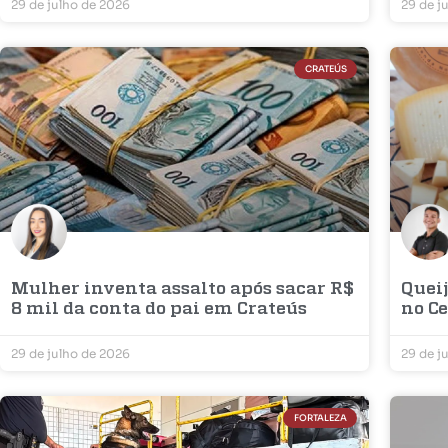
29 de julho de 2026
29 de j
CRATEÚS
Mulher inventa assalto após sacar R$
Quei
8 mil da conta do pai em Crateús
no C
29 de julho de 2026
29 de j
FORTALEZA