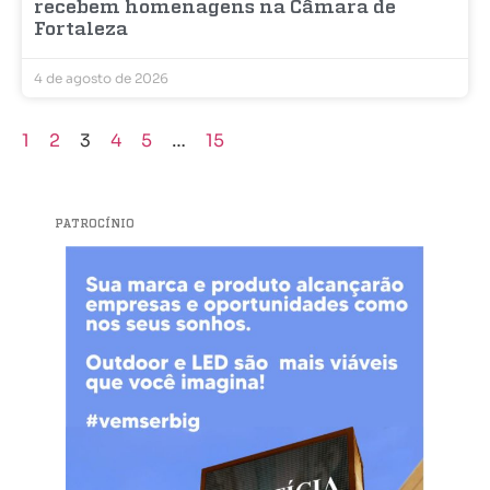
recebem homenagens na Câmara de
Fortaleza
4 de agosto de 2026
1
2
3
4
5
…
15
PATROCÍNIO