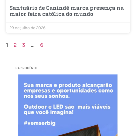
Santuário de Canindé marca presença na
maior feira católica do mundo
29 de julho de 2026
1
2
3
…
6
PATROCÍNIO