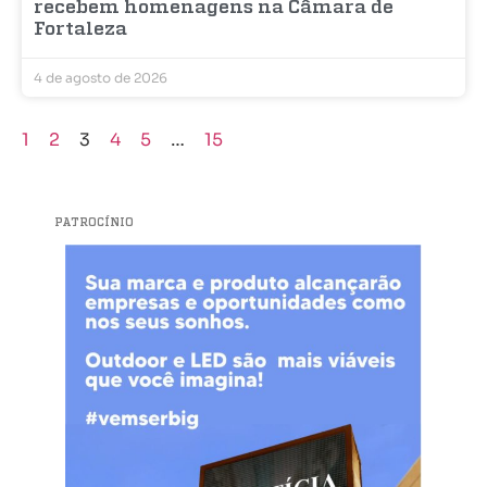
recebem homenagens na Câmara de
Fortaleza
4 de agosto de 2026
1
2
3
4
5
…
15
PATROCÍNIO