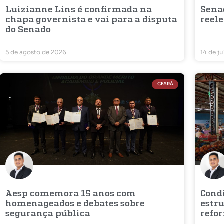
Luizianne Lins é confirmada na
Sena
chapa governista e vai para a disputa
reel
do Senado
5 de agosto de 2026
14 de j
CEARÁ
Aesp comemora 15 anos com
Condi
homenageados e debates sobre
estr
segurança pública
refo