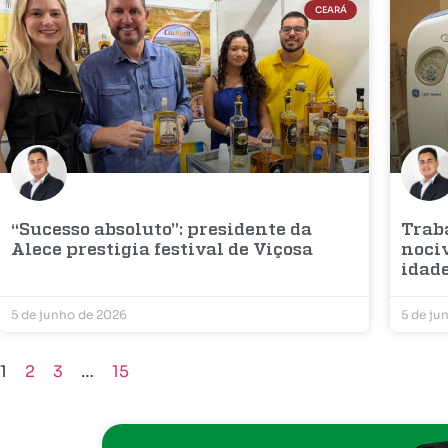
CEARÁ
“Sucesso absoluto”: presidente da
Trab
Alece prestigia festival de Viçosa
noci
idad
5 de junho de 2026
5 de ju
1
2
3
…
15