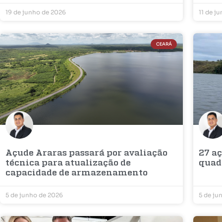
19 de junho de 2026
11 de j
CEARÁ
Açude Araras passará por avaliação
27 a
técnica para atualização de
quad
capacidade de armazenamento
5 de junho de 2026
5 de ju