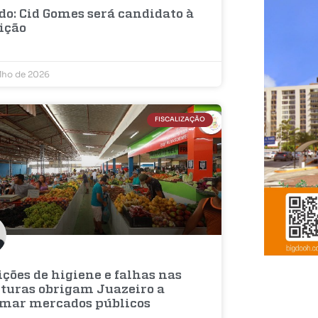
do: Cid Gomes será candidato à
eição
ulho de 2026
FISCALIZAÇÃO
ções de higiene e falhas nas
uturas obrigam Juazeiro a
rmar mercados públicos