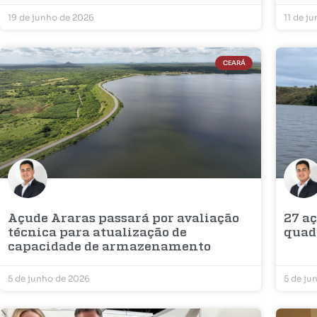
19 de junho de 2026
11 de j
CEARÁ
Açude Araras passará por avaliação
27 a
técnica para atualização de
quad
capacidade de armazenamento
5 de junho de 2026
5 de ju