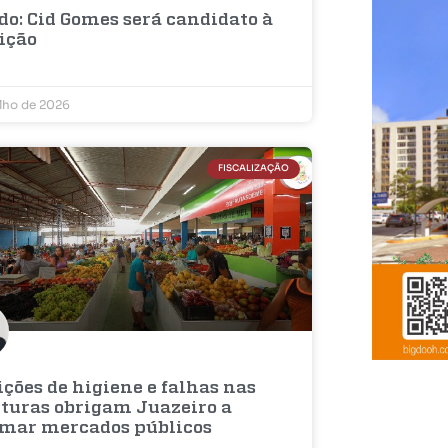
do: Cid Gomes será candidato à
eição
ulho de 2026
FISCALIZAÇÃO
ções de higiene e falhas nas
uturas obrigam Juazeiro a
rmar mercados públicos