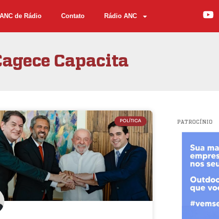
ANC de Rádio
Contato
Rádio ANC
Cagece Capacita
POLÍTICA
PATROCÍNIO