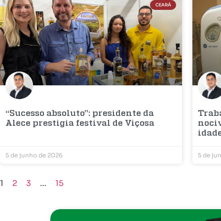
CEARÁ
“Sucesso absoluto”: presidente da
Trab
Alece prestigia festival de Viçosa
noci
idad
5 de junho de 2026
5 de ju
1
2
3
…
15