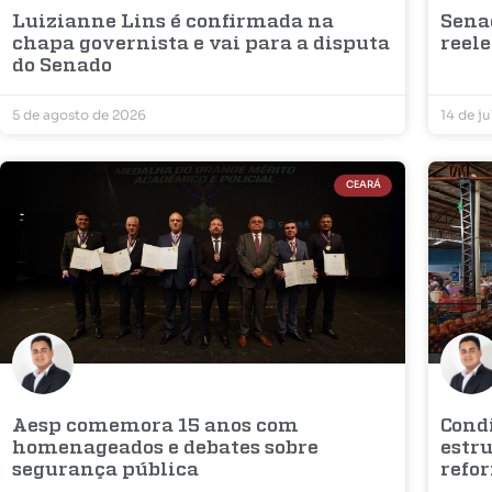
Luizianne Lins é confirmada na
Sena
chapa governista e vai para a disputa
reel
do Senado
5 de agosto de 2026
14 de j
CEARÁ
Aesp comemora 15 anos com
Condi
homenageados e debates sobre
estr
segurança pública
refo