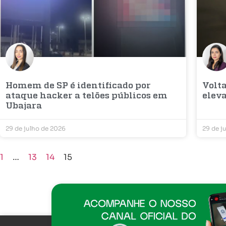
Homem de SP é identificado por
Volt
ataque hacker a telões públicos em
elev
Ubajara
29 de julho de 2026
29 de j
1
…
13
14
15