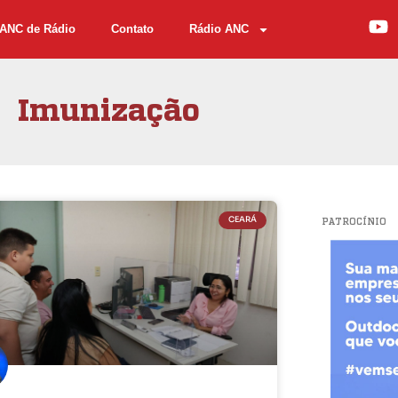
ANC de Rádio
Contato
Rádio ANC
Imunização
CEARÁ
PATROCÍNIO