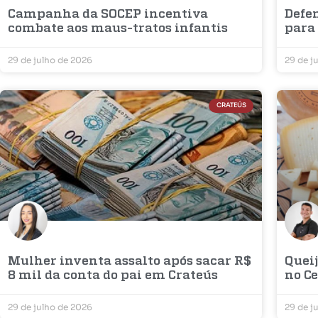
Campanha da SOCEP incentiva
Defen
combate aos maus-tratos infantis
para
29 de julho de 2026
29 de j
CRATEÚS
Mulher inventa assalto após sacar R$
Quei
8 mil da conta do pai em Crateús
no C
29 de julho de 2026
29 de j