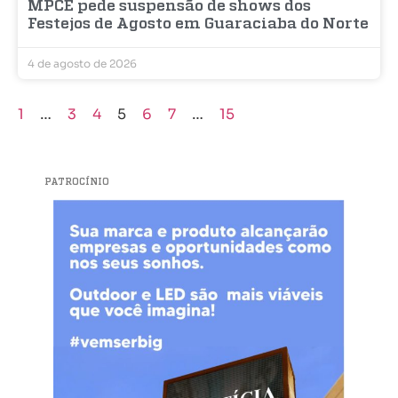
MPCE pede suspensão de shows dos
Festejos de Agosto em Guaraciaba do Norte
4 de agosto de 2026
1
…
3
4
5
6
7
…
15
PATROCÍNIO