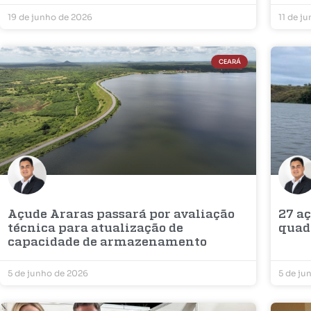
19 de junho de 2026
11 de j
CEARÁ
Açude Araras passará por avaliação
27 a
técnica para atualização de
quad
capacidade de armazenamento
5 de junho de 2026
5 de ju