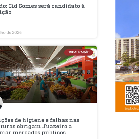
do: Cid Gomes será candidato à
eição
ulho de 2026
FISCALIZAÇÃO
ções de higiene e falhas nas
uturas obrigam Juazeiro a
rmar mercados públicos