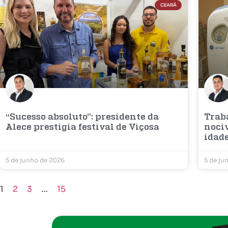
CEARÁ
“Sucesso absoluto”: presidente da
Trab
Alece prestigia festival de Viçosa
noci
idad
5 de junho de 2026
5 de ju
1
2
3
…
15