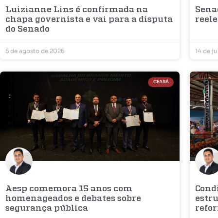
Luizianne Lins é confirmada na
Sena
chapa governista e vai para a disputa
reel
do Senado
5 de agosto de 2026
14 de j
CEARÁ
Aesp comemora 15 anos com
Condi
homenageados e debates sobre
estr
segurança pública
refo