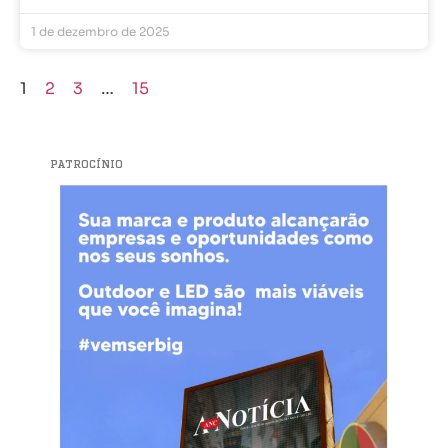
1 de dezembro de 2025
1
2
3
…
15
PATROCÍNIO