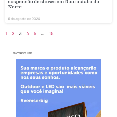
suspensão de shows em Guaraciaba do
Norte
5 de agosto de 2026
1
2
3
4
5
…
15
PATROCÍNIO