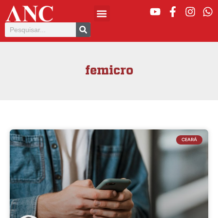
femicro
CEARÁ