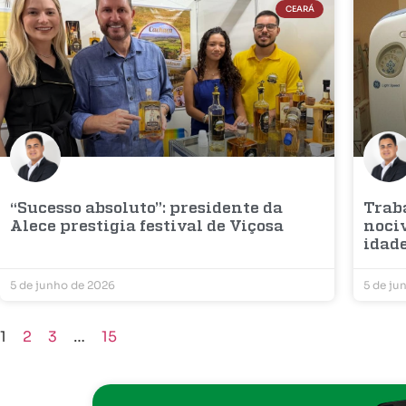
CEARÁ
“Sucesso absoluto”: presidente da
Trab
Alece prestigia festival de Viçosa
noci
idad
5 de junho de 2026
5 de ju
1
2
3
…
15