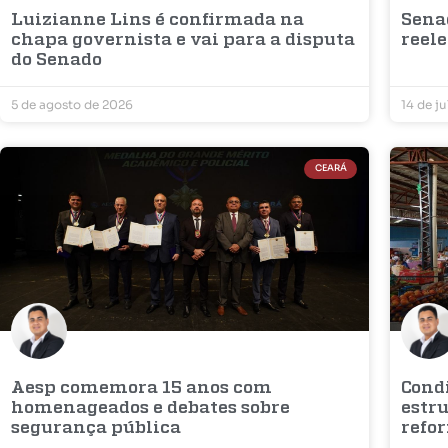
Luizianne Lins é confirmada na
Sena
chapa governista e vai para a disputa
reel
do Senado
5 de agosto de 2026
14 de j
CEARÁ
Aesp comemora 15 anos com
Condi
homenageados e debates sobre
estr
segurança pública
refo