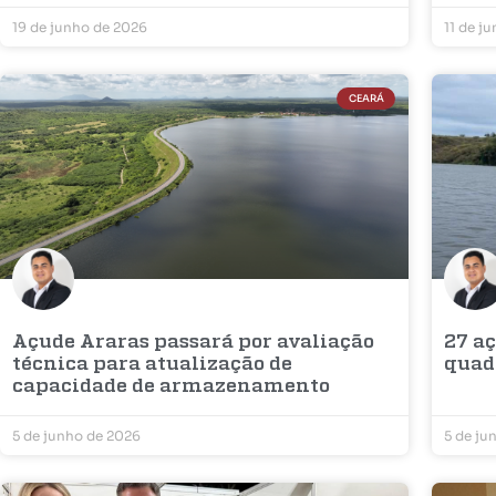
19 de junho de 2026
11 de j
CEARÁ
Açude Araras passará por avaliação
27 a
técnica para atualização de
quad
capacidade de armazenamento
5 de junho de 2026
5 de ju