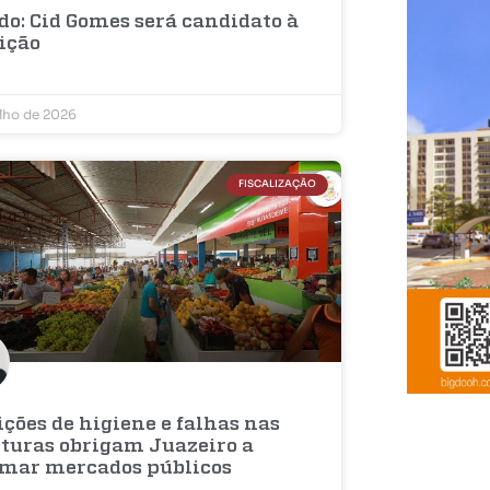
do: Cid Gomes será candidato à
eição
ulho de 2026
FISCALIZAÇÃO
ções de higiene e falhas nas
uturas obrigam Juazeiro a
rmar mercados públicos