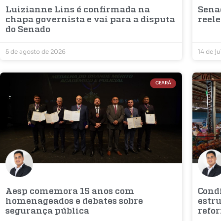
Luizianne Lins é confirmada na
Sena
chapa governista e vai para a disputa
reel
do Senado
5 de agosto de 2026
14 de j
CEARÁ
Aesp comemora 15 anos com
Condi
homenageados e debates sobre
estr
segurança pública
refo