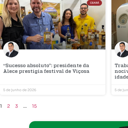
CEARÁ
“Sucesso absoluto”: presidente da
Trab
Alece prestigia festival de Viçosa
noci
idad
5 de junho de 2026
5 de ju
1
2
3
…
15