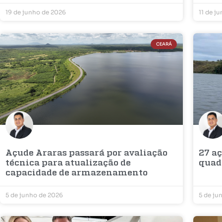
19 de junho de 2026
11 de j
CEARÁ
Açude Araras passará por avaliação
27 a
técnica para atualização de
quad
capacidade de armazenamento
5 de junho de 2026
5 de ju