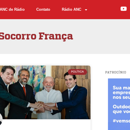
ANC de Rádio
Contato
Rádio ANC
Socorro França
POLÍTICA
PATROCÍNIO