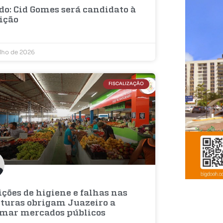
do: Cid Gomes será candidato à
eição
ulho de 2026
FISCALIZAÇÃO
ções de higiene e falhas nas
uturas obrigam Juazeiro a
rmar mercados públicos